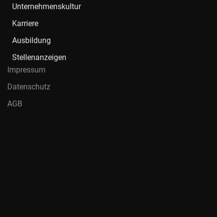
Unternehmenskultur
Karriere
Ausbildung
Stellenanzeigen
Impressum
Datenschutz
AGB
Nord-Ostsee Automobile SE & Co. KG ist ein autorisierter AMG,
Mercedes-Benz, Aston Martin, Hymer, smart, Hyundai und IVECO
Vertragspartner für den Verkauf und Service von Pkw,
Transportern und Trucks. Unser Team besteht aus mehr als
1.700 Mitarbeitenden in 38 Centern in Hamburg, Schleswig-
Holstein, Brandenburg und der Region Hannover.
Folgen Sie Nord-Ostsee Automobile