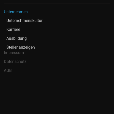
Unternehmen
Unternehmenskultur
Karriere
Ausbildung
Stellenanzeigen
Impressum
Datenschutz
AGB
Nord-Ostsee Automobile SE & Co. KG ist ein autorisierter AMG,
Mercedes-Benz, Aston Martin, Hymer, smart, Hyundai und IVECO
Vertragspartner für den Verkauf und Service von Pkw,
Transportern und Trucks. Unser Team besteht aus mehr als
1.700 Mitarbeitenden in 38 Centern in Hamburg, Schleswig-