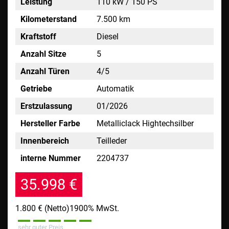
Leistung
110 kW / 150 PS
Kilometerstand
7.500 km
Kraftstoff
Diesel
Anzahl Sitze
5
Anzahl Türen
4/5
Getriebe
Automatik
Erstzulassung
01/2026
Hersteller Farbe
Metalliclack Hightechsilber
Innenbereich
Teilleder
interne Nummer
2204737
35.998 €
1.800 €
(Netto)
1900% MwSt.
sehr guter Preis