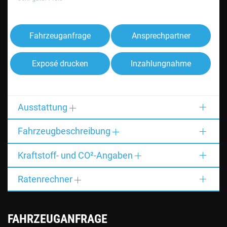
Fahrzeuganfrage
Ansprechpartner
Exposé drucken
Inzahlungnahme
Ausstattung
Fahrzeugbeschreibung
Kraftstoff- und CO²-Angaben
Ratenrechner
FAHRZEUGANFRAGE