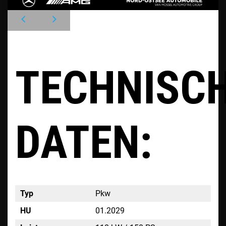
TECHNISC
DATEN:
Typ
Pkw
HU
01.2029