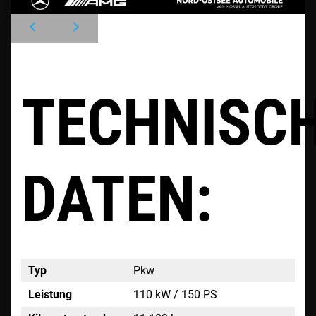
TECHNISC
DATEN:
Typ
Pkw
Leistung
110 kW / 150 PS