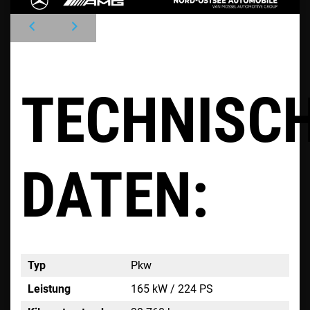
TECHNISC
DATEN:
Typ
Pkw
Leistung
165 kW / 224 PS