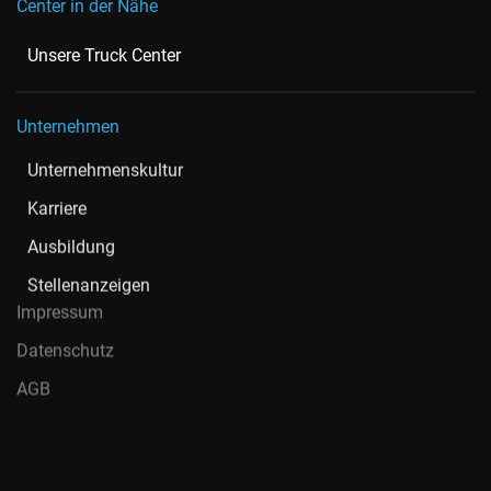
Center in der Nähe
Unsere Truck Center
Unternehmen
Unternehmenskultur
Karriere
Ausbildung
Stellenanzeigen
Impressum
Datenschutz
AGB
Nord-Ostsee Automobile SE & Co. KG ist ein autorisierter AMG,
Mercedes-Benz, Aston Martin, Hymer, smart, Hyundai und IVECO