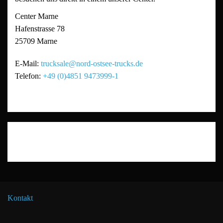
Center Marne
Hafenstrasse 78
25709
Marne
E-Mail:
trucksale@nord-ostsee-trucks.de
Telefon:
+49 (0)4851 9473999-1
Kontakt