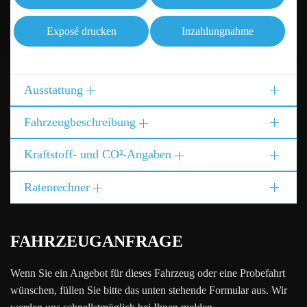
Exposé drucken
Inzahlungnahme
Ausstattung
Fahrzeugbeschreibung
Kraftstoff- und CO²-Angaben
Ratenrechner
FAHRZEUGANFRAGE
Wenn Sie ein Angebot für dieses Fahrzeug oder eine Probefahrt
wünschen, füllen Sie bitte das unten stehende Formular aus. Wir