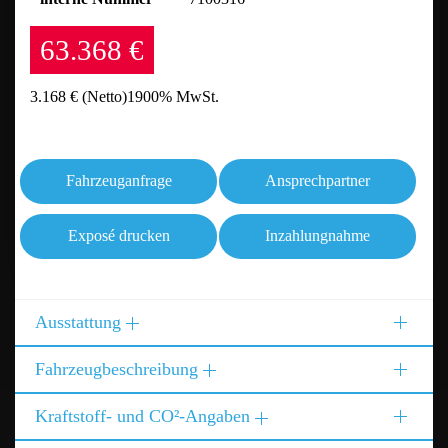
63.368 €
3.168 €
(Netto)
1900% MwSt.
Fahrzeuganfrage
Ansprechpartner
Exposé drucken
Inzahlungnahme
Ausstattung
Fahrzeugbeschreibung
Kraftstoff- und CO²-Angaben