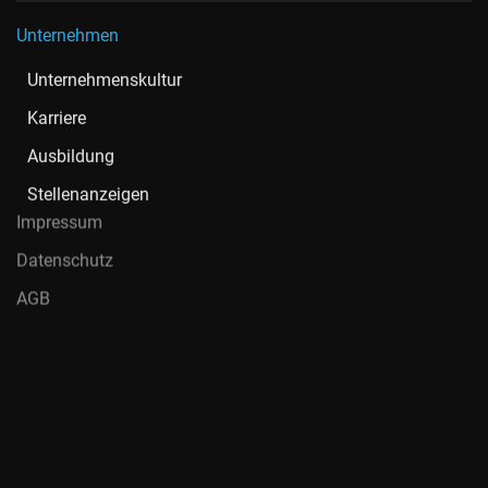
Unternehmen
Unternehmenskultur
Karriere
Ausbildung
Stellenanzeigen
Impressum
Datenschutz
AGB
Nord-Ostsee Automobile SE & Co. KG ist ein autorisierter AMG,
Mercedes-Benz, Aston Martin, Hymer, smart, Hyundai und IVECO
Vertragspartner für den Verkauf und Service von Pkw,
Transportern und Trucks. Unser Team besteht aus mehr als
1.700 Mitarbeitenden in 38 Centern in Hamburg, Schleswig-
Holstein, Brandenburg und der Region Hannover.