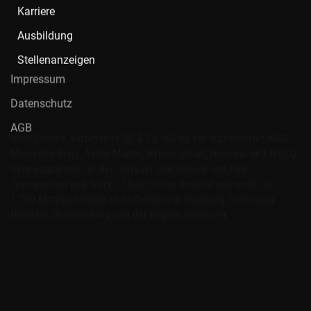
Karriere
Ausbildung
Stellenanzeigen
Impressum
Datenschutz
AGB
Nord-Ostsee Automobile SE & Co. KG ist ein autorisierter AMG,
Mercedes-Benz, Aston Martin, Hymer, smart, Hyundai und IVECO
Vertragspartner für den Verkauf und Service von Pkw,
Transportern und Trucks. Unser Team besteht aus mehr als
1.700 Mitarbeitenden in 38 Centern in Hamburg, Schleswig-
Holstein, Brandenburg und der Region Hannover.
Folgen Sie Nord-Ostsee Automobile