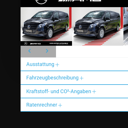
Ausstattung
Fahrzeugbeschreibung
Kraftstoff- und CO²-Angaben
Ratenrechner