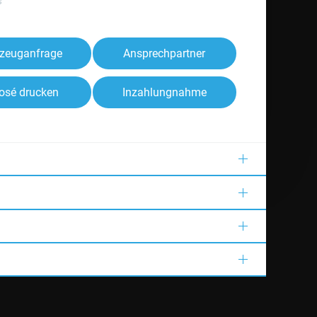
s
zeuganfrage
Ansprechpartner
osé drucken
Inzahlungnahme