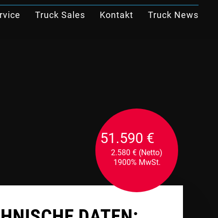
rvice
Truck Sales
Kontakt
Truck News
51.590 €
2.580 €
(Netto)
1900% MwSt.
HNISCHE DATEN: