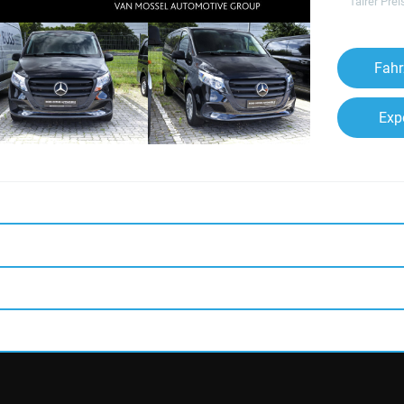
fairer Prei
Fahr
Exp