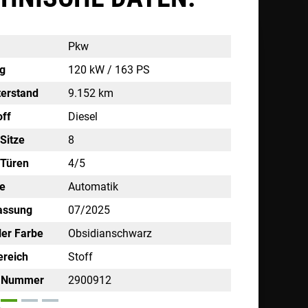
Pkw
ng
120 kW / 163 PS
terstand
9.152 km
off
Diesel
Sitze
8
 Türen
4/5
be
Automatik
lassung
07/2025
ler Farbe
Obsidianschwarz
ereich
Stoff
e Nummer
2900912