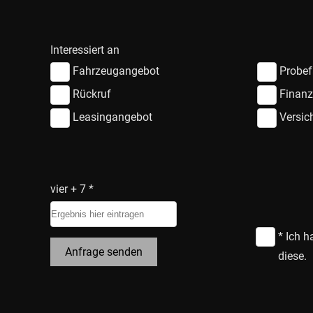
Interessiert an
Fahrzeugangebot
Probef
Rückruf
Finanz
Leasingangebot
Versic
vier + 7 *
* Ich h
Anfrage senden
diese.