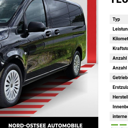
Typ
Leistu
Kilome
Kraftst
Anzahl 
Anzahl
Getrie
Erstzu
Herstel
Innenb
intern