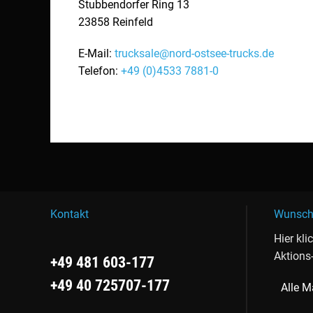
Stubbendorfer Ring 13
23858
Reinfeld
E-Mail:
trucksale@nord-ostsee-trucks.de
Telefon:
+49 (0)4533 7881-0
Kontakt
Wunsch
Hier kli
Aktions
+49 481 603-177
+49 40 725707-177
Alle M